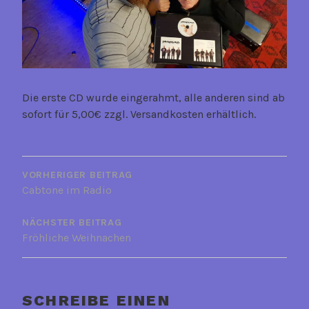
m
i
n
i
s
t
Die erste CD wurde eingerahmt, alle anderen sind ab
r
sofort für 5,00€ zzgl. Versandkosten erhältlich.
a
t
BEITRAGSNAVIGATION
o
r
VORHERIGER BEITRAG
Cabtone im Radio
NÄCHSTER BEITRAG
Fröhliche Weihnachen
SCHREIBE EINEN